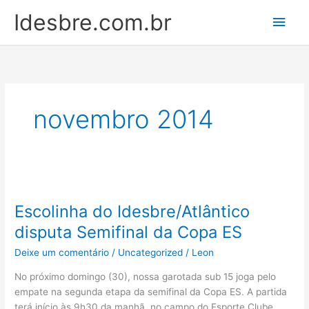
Ir
Men
Idesbre.com.br
para
o
princ
conteúdo
novembro 2014
Escolinha
do
Escolinha do Idesbre/Atlântico
Idesbre/Atlântico
disputa
disputa Semifinal da Copa ES
Semifinal
Deixe um comentário
/
Uncategorized
/
Leon
da
Copa
No próximo domingo (30), nossa garotada sub 15 joga pelo
ES
empate na segunda etapa da semifinal da Copa ES. A partida
terá início às 9h30 da manhã, no campo do Esporte Clube