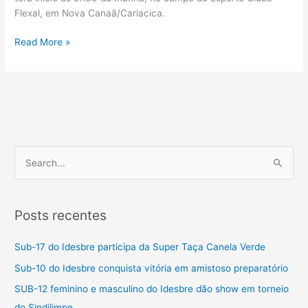
Flexal, em Nova Canaã/Cariacica.
Read More »
P
e
s
Posts recentes
q
u
Sub-17 do Idesbre participa da Super Taça Canela Verde
i
Sub-10 do Idesbre conquista vitória em amistoso preparatório
s
SUB-12 feminino e masculino do Idesbre dão show em torneio
a
do Sindilimpe